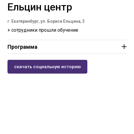
Ельцин центр
г. Екатеринбург, ул. Бориса Ельцина, 3
+ сотрудники прошли обучение
Программа
«Из Свердловска в Екатеринбург»
10:00-19:00-интерактивная инсталляция
скачать социальную историю
«Форма времени»
6+.
13:00, 15:00-квест «Из Свердловска в
Екатеринбург»