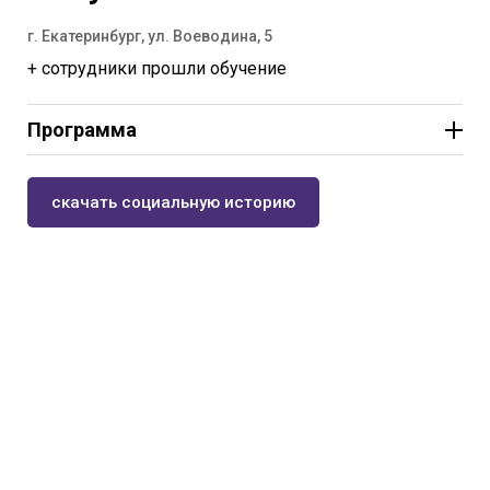
г. Екатеринбург, ул. Воеводина, 5
+ сотрудники прошли обучение
Программа
10:00-02:00-мультимедийная выставка
«Представляя город»
скачать социальную историю
В 11:00 и 15:00