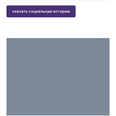
В зоопарке шёл урок
скачать социальную историю