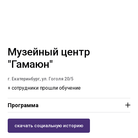
8 – 12
Музейный центр
лет.
"Гамаюн"
14:00-городской квест «Я здесь
живу!»
г. Екатеринбург, ул. Гоголя 20/5
+ сотрудники прошли обучение
Программа
скачать социальную историю
10 – 14 лет.