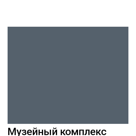
Дневная программа с
11:00 до 18:00
с 20:00 до 22:00
-
300 рублей, льготные категории (пенсионеры) – 100 рублей
150 рублей, льготные категории (пенсионеры) – 50
рублей
Музейный комплекс