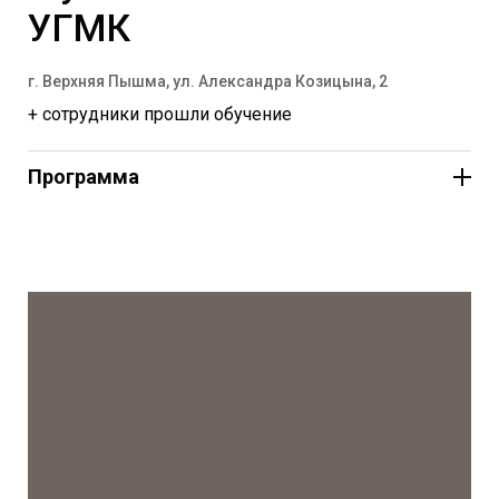
Основная программа с
УГМК
19:00 до 02:00:
г. Верхняя Пышма, ул. Александра Козицына, 2
+ сотрудники прошли обучение
Программа
Стоимость посещения спектакля — 250 рублей.
Дети – бесплатно, взрослые – 400 рублей, льготные
категории (пенсионеры, студенты) – 200 рублей
150 рублей, льготные категории (пенсионеры) – 50