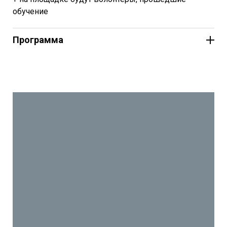
обучение
Программа
Открытие летнего двора Уральского филиала
Пушкинского музей
Маркет «Друзья Друзей»
Вход свободный
0+