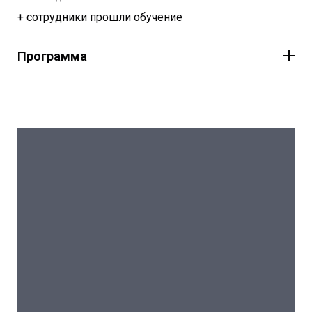
Экскурсии:
19:00, 20:00, 21:00, 23:00, 0:00, 01:00.
+ сотрудники прошли обучение
300 рублей, льготные категории (студенты, школьники,
пенсионеры) – 150 рублей, дети до 7 лет – бесплатно
На билеты действуют льготы
Программа